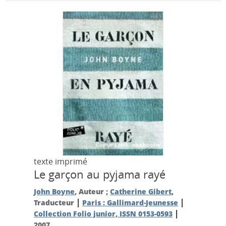
texte imprimé
Le garçon au pyjama rayé
John Boyne
, Auteur ;
Catherine Gibert
,
|
|
Traducteur
Paris : Gallimard-Jeunesse
|
Collection Folio junior, ISSN 0153-0593
2007