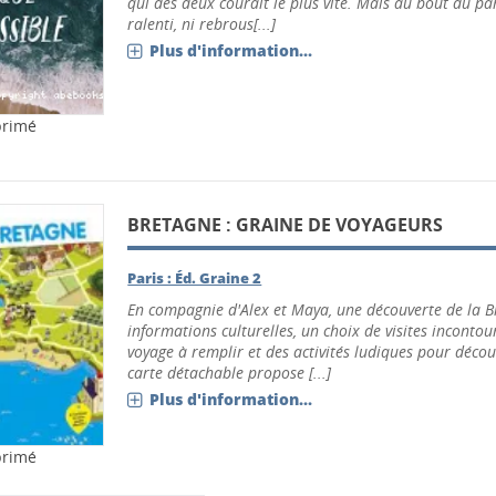
qui des deux courait le plus vite. Mais au bout du par
ralenti, ni rebrous[...]
Plus d'information...
primé
BRETAGNE : GRAINE DE VOYAGEURS
Paris : Éd. Graine 2
En compagnie d'Alex et Maya, une découverte de la B
informations culturelles, un choix de visites inconto
voyage à remplir et des activités ludiques pour déco
carte détachable propose [...]
Plus d'information...
primé