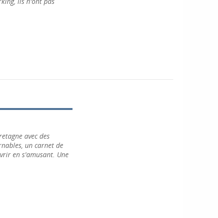
king, ils n'ont pas
retagne avec des
urnables, un carnet de
uvrir en s'amusant. Une