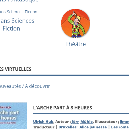
ans Sciences
Fiction
Théâtre
S VIRTUELLES
ouveautés / A découvrir
L'ARCHE PART À 8 HEURES
Ulrich Hub
, Auteur ;
Jörg Mühle
, Illustrateur ;
Emm
|
|
Traducteur
Bruxelles : Alice jeunesse
Les roma