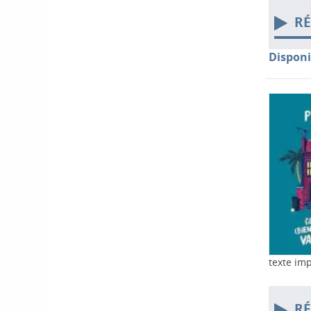
RÉ
Disponi
texte im
RÉ