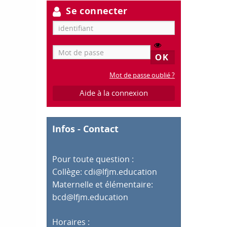
Se connecter
Mot de passe oublié ?
Aide à la connexion
Infos - Contact
Pour toute question :
Collège:
cdi@lfjm.education
Maternelle et élémentaire:
bcd@lfjm.education
Horaires :